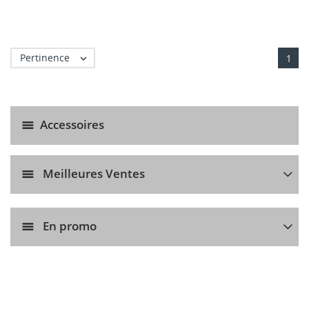
Pertinence

1
Accessoires
Meilleures Ventes
En promo