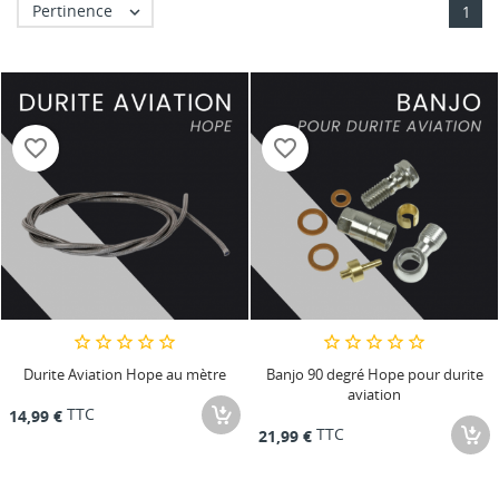
Pertinence

1
favorite_border
favorite_border
Durite Aviation Hope au mètre
Banjo 90 degré Hope pour durite
aviation
TTC
14,99 €
TTC
21,99 €