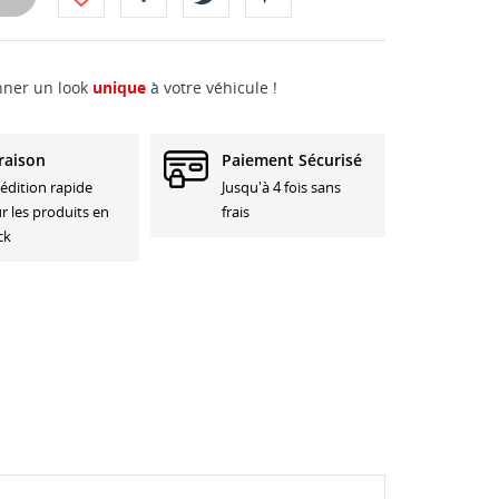
nner un look
unique
à votre véhicule !
raison
Paiement Sécurisé
édition rapide
Jusqu'à 4 fois sans
r les produits en
frais
ck