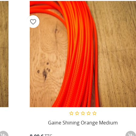
favorite_border
Gaine Shining Orange Medium
TTC