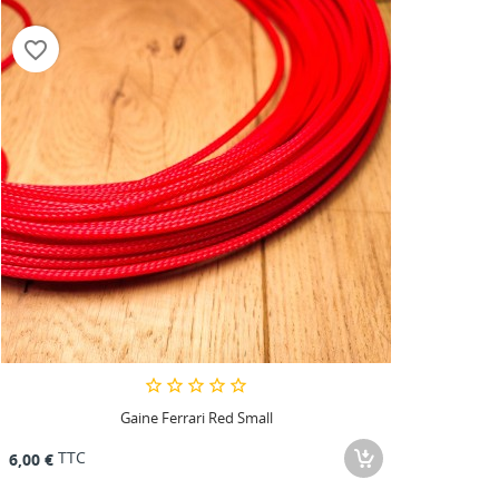
favorite_border
Gaine Ferrari Red Small
TTC
6,00 €