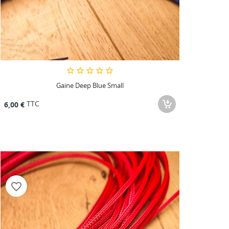
Gaine Deep Blue Small
TTC
6,00 €
favorite_border