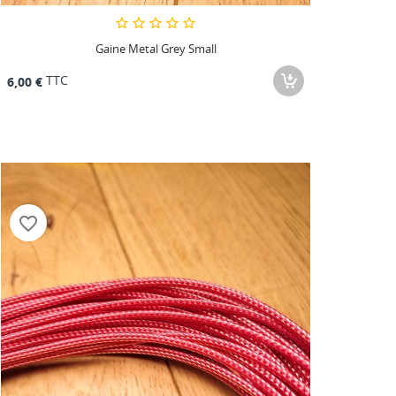
Gaine Metal Grey Small
TTC
6,00 €
favorite_border