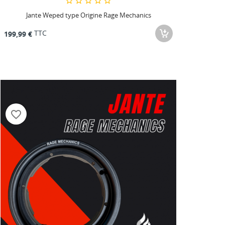
Jante Weped type Origine Rage Mechanics
TTC
199,99 €
favorite_border