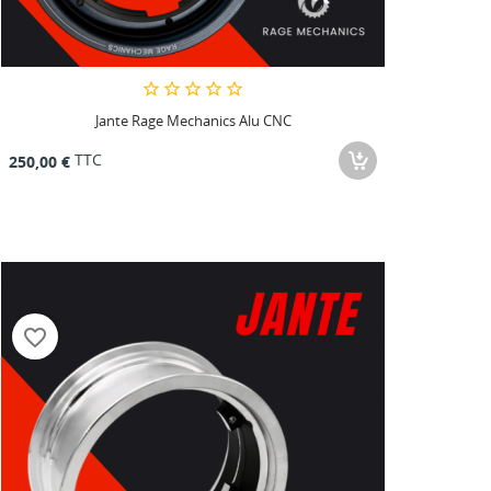
Jante Rage Mechanics Alu CNC
TTC
250,00 €
favorite_border