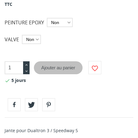
TTC
PEINTURE EPOXY
VALVE
favorite_border
Ajouter au panier
5 jours

Jante pour Dualtron 3 / Speedway 5