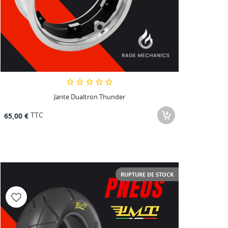
Jante Dualtron Thunder
TTC
65,00 €
RUPTURE DE STOCK
favorite_border