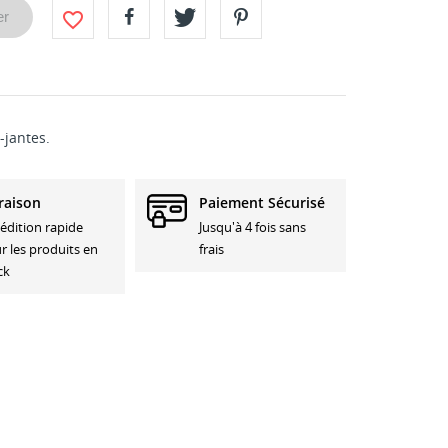
favorite_border
er
jantes.
raison
Paiement Sécurisé
édition rapide
Jusqu'à 4 fois sans
r les produits en
frais
ck