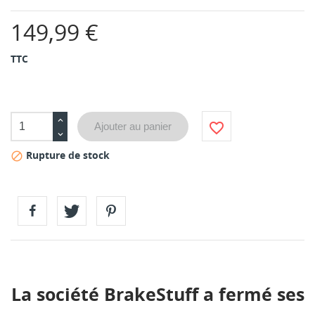
149,99 €
TTC
favorite_border
Ajouter au panier
Rupture de stock

La société BrakeStuff a fermé ses