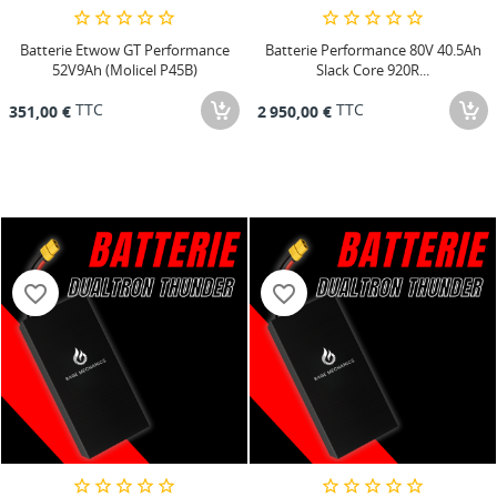
Batterie Etwow GT Performance
Batterie Performance 80V 40.5Ah
52V9Ah (Molicel P45B)
Slack Core 920R...
TTC
TTC
351,00 €
2 950,00 €
favorite_border
favorite_border