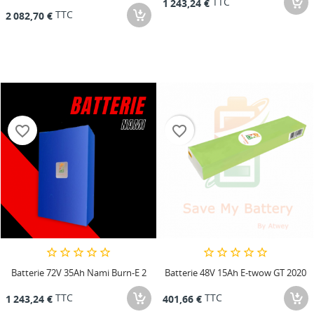
TTC
1 243,24 €
TTC
2 082,70 €
favorite_border
favorite_border
Batterie 72V 35Ah Nami Burn-E 2
Batterie 48V 15Ah E-twow GT 2020
TTC
TTC
1 243,24 €
401,66 €