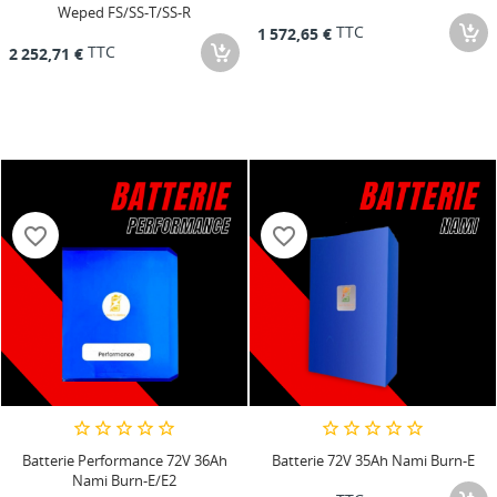
Weped FS/SS-T/SS-R
TTC
1 572,65 €
TTC
2 252,71 €
favorite_border
favorite_border
Batterie Performance 72V 36Ah
Batterie 72V 35Ah Nami Burn-E
Nami Burn-E/E2