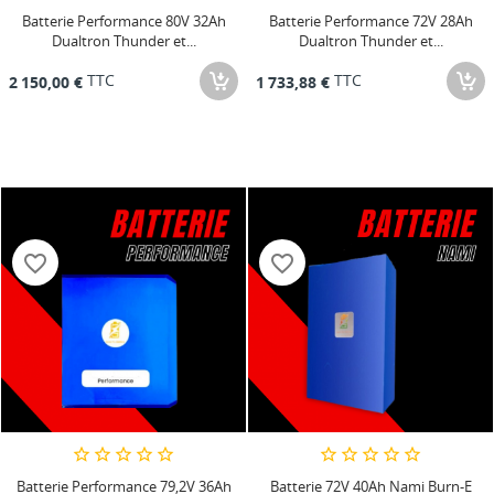
Batterie Performance 80V 32Ah
Batterie Performance 72V 28Ah
Dualtron Thunder et...
Dualtron Thunder et...
TTC
TTC
2 150,00 €
1 733,88 €
favorite_border
favorite_border
Batterie Performance 79,2V 36Ah
Batterie 72V 40Ah Nami Burn-E