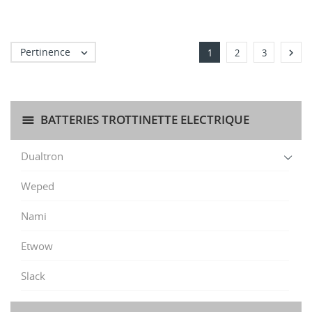
Pertinence


1
2
3
BATTERIES TROTTINETTE ELECTRIQUE
Dualtron
Weped
Nami
Etwow
Slack