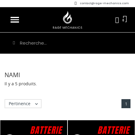
contact@rage-mechanics.com
NAMI
Il y a 5 produits.
Pertinence

1