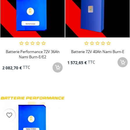
Batterie Performance 72V 36Ah
Batterie 72V 40Ah Nami Burn-E
Nami Burn-E/E2
TTC
1 572,65 €
TTC
2 082,70 €
favorite_border