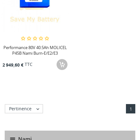
Performance 80V 40.5Ah MOLICEL
P45B Nami Burn-E/E2/E3
TTC
2 949,60 €
Pertinence

1
Nami